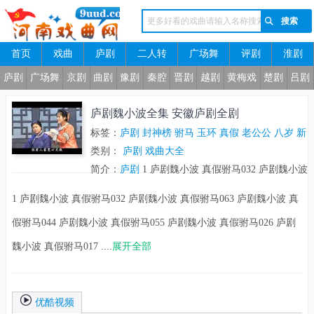
首页
戏曲
庐剧
二人转
广场舞
评剧
淮剧
河南戏曲网
庐剧
广场舞
京剧
曲剧
豫剧
秦腔
晋剧
越剧
黄梅戏
楚剧
吕剧
庐剧魏小波全集 安徽庐剧全剧
标签：
庐剧
封神榜
驸马
玉环
真假
老公公
八岁
新
娘
类别：
媳妇
庐剧
豆腐
戏曲大全
风流
半夜
香茶
杀妻
夫妻
孔雀东南
飞
简介：
庐剧
1 庐剧魏小波 真假驸马032 庐剧魏小波
真假驸马063 庐剧魏小波 真假驸马044 庐剧魏小波
1 庐剧魏小波 真假驸马032 庐剧魏小波 真假驸马063 庐剧魏小波 真
真假驸马055 庐剧魏小波 真假驸马026 庐剧魏小波
假驸马044 庐剧魏小波 真假驸马055 庐剧魏小波 真假驸马026 庐剧
真假驸马017 庐剧魏小波 豆腐女风流记048 庐剧魏
小波 豆腐女风流记019 庐剧魏小波
魏小波 真假驸马017 ....
展开全部
优酷视频