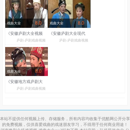
8.0
8.0
戏曲大全
戏曲大全
《安徽庐剧大全视频
《安徽庐剧大全现代
庐剧-庐剧戏曲视频
庐剧-庐剧戏曲视频
下载》
苦戏》
8.0
戏曲大全
《安徽地方戏庐剧大
庐剧-庐剧戏曲视频
全集》
本站不提供任何视频上传、存储服务，所有内容均收集于优酷网公开分享
的免费视频，仅供喜爱戏曲的戏迷朋友学习，不得用于任何商业用途！