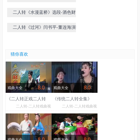
张小光-小豆豆演唱
二人转《水漫蓝桥》选段-酒色财气-
张小光-小豆豆演唱
二人转《过河》闫书平-董连海演唱
猜你喜欢
8.0
8.0
戏曲大全
戏曲大全
《二人转正戏二人转
《传统二人转全集》
二人转-二人转戏曲视
二人转-二人转戏曲视
曲牌唱腔欣赏》
频
频
8.0
8.0
戏曲大全
戏曲大全