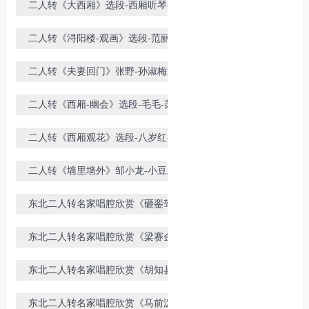
二人转《大西厢》选段-西厢听琴-赵
晓波-王小东演唱
二人转《浔阳楼-观画》选段-范丽
华-阎光大演唱
二人转《夫妻回门》张野-孙淑梅演
唱
二人转《西厢-幽会》选段-毛毛-苏
小龙演唱
二人转《西厢观花》选段-八岁红-相
阳演唱
二人转《墙里墙外》邹小龙-小豆豆
演唱
东北二人转名家唱腔欣赏《砸銮驾》
秦志平-李晓霞演唱
东北二人转名家唱腔欣赏《梁赛金擀
面》选段-一个娘-董孝芳-孙晓丽演
东北二人转名家唱腔欣赏《胡知县断
唱
案》闫学晶-佟长江演唱
东北二人转名家唱腔欣赏《马前泼