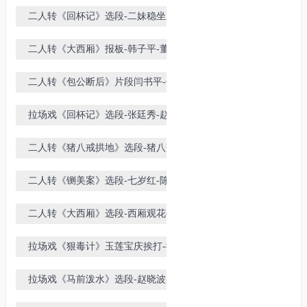
晓飞
二人转《回杯记》选段-二妹稳坐观
花亭-付莲英-张晓东
二人转《大西厢》报板-韩子平-董玮
二人转《包公断后》片段闫书平-佟
长江演唱
拉场戏《回杯记》选段-张廷秀-赵晓
波-闫峰
二人转《猪八戒拱地》选段-猪八戒
背媳妇-赵晓波-闫峰
二人转《铡美案》选段-七岁红-陈小
飞
二人转《大西厢》选段-西厢观花-赵
晓波-王小东
拉场戏《狠毒计》玉莲宝庆挨打-徐
海燕-刘宇航
拉场戏《马前泼水》选段-赵晓波-闫
峰