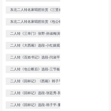
水》选段-杨宏伟-徐振武演唱
东北二人转名家唱腔欣赏《三贤劝
母》选段-郑淑云-郝圣爱演唱
东北二人转名家唱腔欣赏《包公铡
侄》秦志平-郑淑云演唱
二人转《三串门》张野-孙淑梅演唱
二人转《大西厢》选段-小红娘观罢
了墙上这些画-尹维民-咸奎荣演唱
二人转《百姓书记》选段-闫淑平-佟
长江演唱
二人转《包公断后》选段-三节板-董
宝贵-小豆豆演唱
二人转《回杯记》《西厢》韩子平-
郑淑云-进京大拜年-演出
二人转《回杯记》选段-张廷秀-郭
旺-徐海燕
二人转《回杯记》选段-韩子平-董