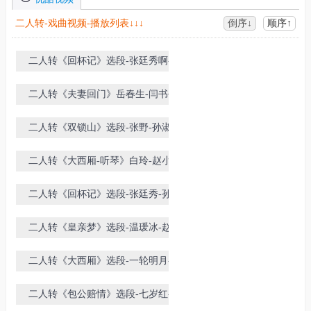
二人转-戏曲视频-播放列表↓↓↓
倒序↓
顺序↑
二人转《回杯记》选段-张廷秀啊-韩
子平-佟长江等
二人转《夫妻回门》岳春生-闫书平
演唱
二人转《双锁山》选段-张野-孙淑梅
演唱
二人转《大西厢-听琴》白玲-赵小军
演唱
二人转《回杯记》选段-张廷秀-孙
雪-董宝贵
二人转《皇亲梦》选段-温瑗冰-赵元
博演唱
二人转《大西厢》选段-一轮明月-王
岩-尹维民
二人转《包公赔情》选段-七岁红-陈