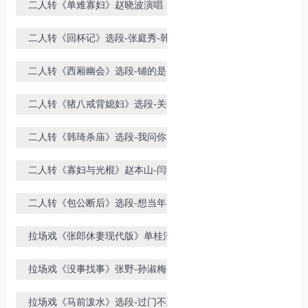
二人转《单难寡妇》赵晓波演唱
二人转《回杯记》选段-张庭秀-韩子
平-董玮
二人转《西厢幽会》选段-铺的是-闫
淑平-佟长江演唱
二人转《猪八戒背媳妇》选段-关静-
郭旺演唱
二人转《韩琦杀庙》选段-我问你白
翎小扇在哪里-王东-姜有利
二人转《寡妇与光棍》赵本山-闫学
晶表演嘉宾演唱
二人转《包公断后》选段-想当年-尹
维民-孙晓丽演唱
拉场戏《张郎休妻现代版》单桂清-
王东雨-刘宇航演出
拉场戏《没事找事》张野-孙淑梅-王
春环
拉场戏《马前泼水》选段-过门不到