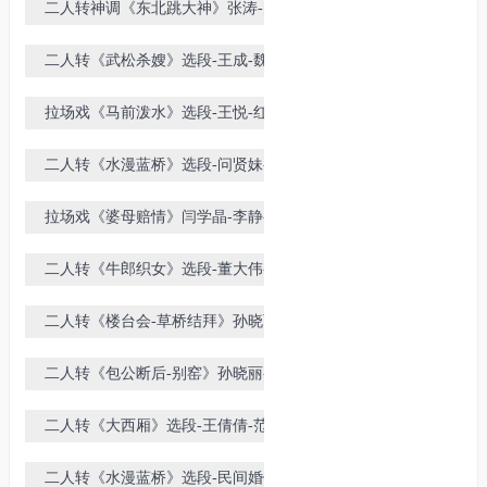
二人转神调《东北跳大神》张涛-关
小飞演唱
二人转《武松杀嫂》选段-王成-魏晓
红
拉场戏《马前泼水》选段-王悦-红孩
儿演唱
二人转《水漫蓝桥》选段-问贤妹-胡
长荣-王中兴演唱
拉场戏《婆母赔情》闫学晶-李静-潘
长江
二人转《牛郎织女》选段-董大伟-董
明珠演唱
二人转《楼台会-草桥结拜》孙晓丽-
柴宝玉演唱
二人转《包公断后-别窑》孙晓丽-董
宝贵演唱
二人转《大西厢》选段-王倩倩-范博
豪演唱
二人转《水漫蓝桥》选段-民间婚俗-