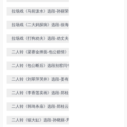
二年半-张晓东-付连英
拉场戏《马前泼水》选段-孙丽荣-王
小宝
拉场戏《二大妈探病》选段-徐海燕-
兰英演出
拉场戏《打狗劝夫》选段-劝丈夫-赵
晓波主演
二人转《梁赛金擀面-包公赔情》选
段-赵桂霞佟长江演唱
二人转《包公断后》选段别窑闫书
平-佟长江演唱
二人转《刘翠萍哭井》选段-姜有利-
王冬演唱
二人转《李香莲卖画》选段-郑桂云
二人转《韩琦杀庙》选段-郑桂云-姜
有利演唱
二人转《锯大缸》选段-孙晓丽-尹维