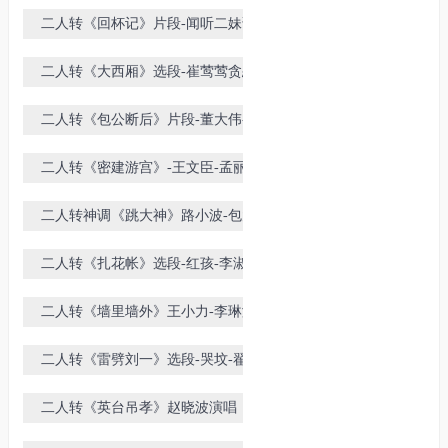
玮-佟长江-闫书平演唱
二人转《回杯记》片段-闻听二妹讲
一遍-韩子平-董玮演唱
二人转《大西厢》选段-崔莺莺贪恋
琴音-韩子平-董玮
二人转《包公断后》片段-董大伟-董
明珠
二人转《密建游宫》-王文臣-孟丽娟
二人转神调《跳大神》路小波-包大
华演唱
二人转《扎花帐》选段-红孩-李淑静
演唱
二人转《墙里墙外》王小力-李琳演
唱
二人转《雷劈刘一》选段-哭坟-翟波
演唱
二人转《英台吊孝》赵晓波演唱