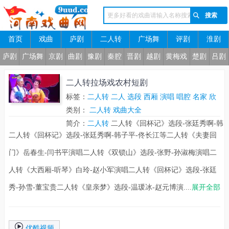
首页
戏曲
庐剧
二人转
广场舞
评剧
淮剧
河南戏曲网
庐剧
广场舞
京剧
曲剧
豫剧
秦腔
晋剧
越剧
黄梅戏
楚剧
吕剧
二人转拉场戏农村短剧
标签：
二人转
二人
选段
西厢
演唱
唱腔
名家
欣
赏
类别：
马前泼水
二人转
东北二人转
戏曲大全
长江
包公
回门
宝庆
观
花
简介：
张廷
二人转
二人转《回杯记》选段-张廷秀啊-韩
二人转《回杯记》选段-张廷秀啊-韩子平-佟长江等二人转《夫妻回
子平-佟长江等二人转《夫妻回门》岳春生-闫书平
演唱二人转《双锁山》选段-张野-孙淑梅演唱二人
门》岳春生-闫书平演唱二人转《双锁山》选段-张野-孙淑梅演唱二
转《大西厢-听琴》白玲-赵小军演唱二人转《回杯
人转《大西厢-听琴》白玲-赵小军演唱二人转《回杯记》选段-张廷
记》选段-张廷秀-孙雪-董宝贵二人转《皇亲梦》选
秀-孙雪-董宝贵二人转《皇亲梦》选段-温瑗冰-赵元博演....
展开全部
段-温瑗冰-赵元博演唱二人转《大西厢》选段-一轮
明月-王岩-尹维民二人转《包公赔情》选段-七岁
红-陈晓飞二人转《回杯
优酷视频