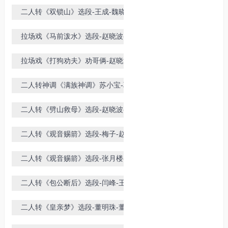
民演唱
二人转《双锁山》选段-王成-魏晓红
拉场戏《马前泼水》选段-赵晓波-王
作智演唱
拉场戏《打狗劝夫》劝哥俩-赵晓波
主演
二人转神调《满族神调》苏小宝-耿
晓红演唱
二人转《劈山救母》选段-赵晓波-王
晓东演唱
二人转《观音赐箭》选段-梅子-赵文
友演唱
二人转《观音赐箭》选段-张月楼-孙
胜月演唱
二人转《包公断后》选段-闫峰-王岩
二人转《皇亲梦》选段-董明珠-董大
伟演唱