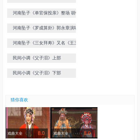
唱
河南坠子《单官保投亲》整场 胡银
花演唱
河南坠子《罗成算卦》郭永章演唱
带戏词
河南坠子《三女拜寿》又名《王三姐
拜寿》胡中花 胡银花演唱
民间小调《父子泪》上部
民间小调《父子泪》下部
猜你喜欢
8.0
8.0
戏曲大全
戏曲大全