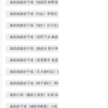
曲剧戏曲折子戏《地面邪 剜野菜》
版本不同
曲剧戏曲折子戏《钉缸》李荣武 张
小芬演唱
曲剧戏曲折子戏《顶灯》任万全演唱
曲剧戏曲折子戏《货郎下乡 麻妮与
货郎》版本不同
曲剧戏曲折子戏《接姐夫 憨子串
亲》全场戏
曲剧戏曲折子戏《迷蛋蹩车 迷蛋别
车》版本不同
曲剧戏曲折子戏《王大娘钉缸》版本
不同感谢观看
曲剧戏曲折子戏《瞎子观灯》滑稽小
品
曲剧小戏《傻妮入洞房》全场 徐彩
兰 华良 刘大丽 李茹萍
曲剧折子戏《城隍爷断案》小戏