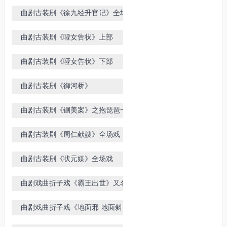
曲剧古装剧《徐九经升官记》全场戏
曲剧古装剧《哑女告状》上部
曲剧古装剧《哑女告状》下部
曲剧古装剧《御河桥》
曲剧古装剧《铡美案》之抱琵琶一场
张新芳演唱
曲剧古装剧《周仁献嫂》全场戏
曲剧古装剧《状元媒》全场戏
曲剧戏曲折子戏《霸王出世》又名
《生霸王》
曲剧戏曲折子戏《地面邪 地面斜 姑
嫂剜菜》版本不同