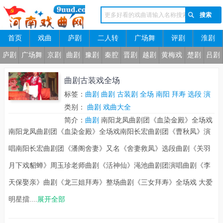
首页
戏曲
庐剧
二人转
广场舞
评剧
淮剧
河南戏曲网
庐剧
广场舞
京剧
曲剧
豫剧
秦腔
晋剧
越剧
黄梅戏
楚剧
吕剧
曲剧古装戏全场
标签：
曲剧
曲剧
古装剧
全场
南阳
拜寿
选段
演
唱
类别：
告状
曲剧
又名
戏曲大全
渑池
天保
天仙
市长
整场
月下
简介：
曲剧
南阳龙凤曲剧团《血染金殿》全场戏
南阳龙凤曲剧团《血染金殿》全场戏南阳长宏曲剧团《曹秋凤》演
南阳长宏曲剧团《曹秋凤》演唱南阳长宏曲剧团
《潘阁舍妻》又名《舍妻救凤》选段曲剧《关羽月
唱南阳长宏曲剧团《潘阁舍妻》又名《舍妻救凤》选段曲剧《关羽
下戏貂蝉》周玉珍老师曲剧《活神仙》渑池曲剧团
月下戏貂蝉》周玉珍老师曲剧《活神仙》渑池曲剧团演唱曲剧《李
演唱曲剧《李天保娶亲》曲剧《龙三姐拜寿》整场
天保娶亲》曲剧《龙三姐拜寿》整场曲剧《三女拜寿》全场戏 大爱
曲剧《三女拜寿》全场戏 大爱明星擂主曲剧团演
唱曲剧《王婆骂鸡》整场戏曲剧《血泪鸳鸯》选段
明星擂....
展开全部
南阳市长宏曲剧团 老丫鬟要彩礼一折曲剧古