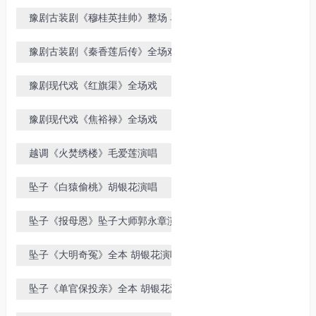
豫剧古装剧《穆桂英挂帅》整场 马
金凤演唱
豫剧古装剧《秦香莲后传》全场戏
豫剧现代戏《红旗渠》全场戏
豫剧现代戏《焦裕禄》全场戏
越调《火焚绣楼》毛爱莲演唱
坠子《白猿偷桃》胡银花演唱
坠子《报母恩》坠子大师郭永章演唱
坠子《大明奇冤》全本 胡银花演唱
坠子《单官保投亲》全本 胡银花演
唱