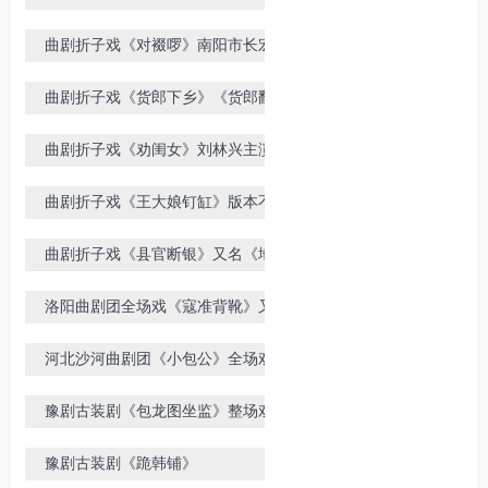
曲剧折子戏《对裰啰》南阳市长宏曲
剧团演唱
曲剧折子戏《货郎下乡》《货郎翻
箱》版本不同
曲剧折子戏《劝闺女》刘林兴主演
曲剧折子戏《王大娘钉缸》版本不同
曲剧折子戏《县官断银》又名《地面
邪》
洛阳曲剧团全场戏《寇准背靴》又名
《背靴访帅》
河北沙河曲剧团《小包公》全场戏
豫剧古装剧《包龙图坐监》整场戏
豫剧古装剧《跪韩铺》