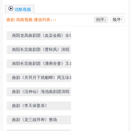
优酷视频
曲剧-戏曲视频-播放列表↓↓↓
倒序↓
顺序↑
南阳龙凤曲剧团《血染金殿》全场戏
南阳长宏曲剧团《曹秋凤》演唱
南阳长宏曲剧团《潘阁舍妻》又名
《舍妻救凤》选段
曲剧《关羽月下戏貂蝉》周玉珍老师
曲剧《活神仙》渑池曲剧团演唱
曲剧《李天保娶亲》
曲剧《龙三姐拜寿》整场