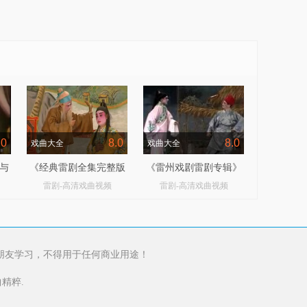
.0
8.0
8.0
戏曲大全
戏曲大全
与
《经典雷剧全集完整版
《雷州戏剧雷剧专辑》
雷剧-高清戏曲视频
雷剧-高清戏曲视频
》
视频》
朋友学习，不得用于任何商业用途！
精粹.