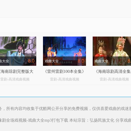
8.0
8.0
8
曲大全
戏曲大全
戏曲大全
《海南琼剧完整版大
《雷州雷剧100本全集》
《海南琼剧高清全集
雷剧-高清戏曲视频
雷剧-高清戏曲视频
雷剧-高清戏曲视频
全》
海南古装琼剧全集
务，所有内容均收集于优酷网公开分享的免费视频，仅供喜爱戏曲的戏迷
豫剧全场戏视频-戏曲大全mp3打包下载 本站宗旨：弘扬民族文化 分享戏曲