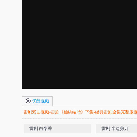
优酷视频
雷剧戏曲视频-雷剧《仙桃结胎》下集-经典雷剧全集完整版
雷剧 白梨香
雷剧 半边剪刀