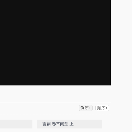
倒序↓
顺序↑
雷剧 春草闯堂 上