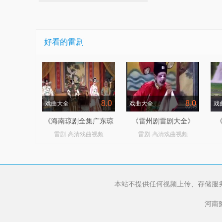
好看的雷剧
8.0
8.0
戏曲大全
戏曲大全
戏
《海南琼剧全集广东琼
《雷州剧雷剧大全》
雷剧-高清戏曲视频
雷剧-高清戏曲视频
剧下载》
本站不提供任何视频上传、存储服
河南