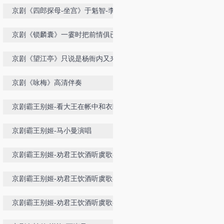
京剧《四郎探母-坐宫》于魁智-李胜
素
京剧《锁麟囊》一霎时把前情俱已昧
尽
京剧《望江亭》只说是杨衙内又来搅
乱
京剧《咏梅》高清伴奏
京剧霸王别姬-看大王在帐中和衣睡
稳
京剧霸王别姬-马小曼演唱
京剧霸王别姬-劝君王饮酒听虞歌-丁
晓君
京剧霸王别姬-劝君王饮酒听虞歌-丁
晓君
京剧霸王别姬-劝君王饮酒听虞歌-史
敏-完美剑舞