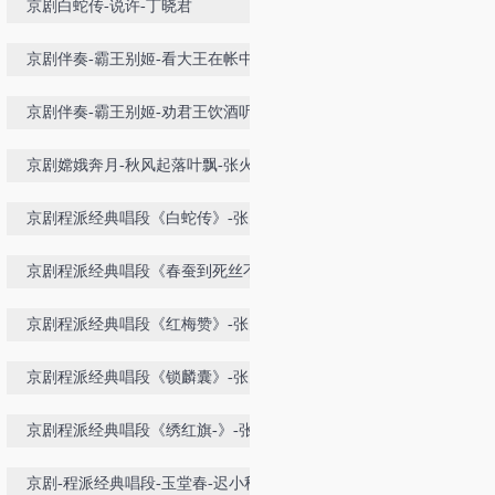
京剧白蛇传-说许-丁晓君
京剧伴奏-霸王别姬-看大王在帐中和
衣睡稳
京剧伴奏-霸王别姬-劝君王饮酒听虞
歌
京剧嫦娥奔月-秋风起落叶飘-张火丁
京剧程派经典唱段《白蛇传》-张火
丁
京剧程派经典唱段《春蚕到死丝不
断》-张火丁
京剧程派经典唱段《红梅赞》-张火
丁
京剧程派经典唱段《锁麟囊》-张火
丁
京剧程派经典唱段《绣红旗-》-张火
丁
京剧-程派经典唱段-玉堂春-迟小秋