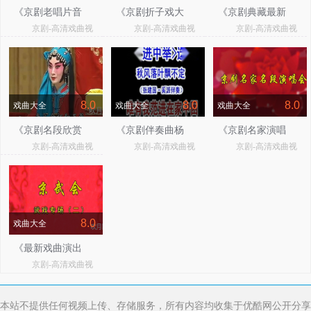
《京剧老唱片音
《京剧折子戏大
《京剧典藏最新
京剧-高清戏曲视
京剧-高清戏曲视
京剧-高清戏曲视
配像选段》
全》
京剧录音》
频
频
频
8.0
8.0
8.0
戏曲大全
戏曲大全
戏曲大全
《京剧名段欣赏
《京剧伴奏曲杨
《京剧名家演唱
京剧-高清戏曲视
京剧-高清戏曲视
京剧-高清戏曲视
艺术家绝唱珍
派伴奏》
长篇选段表演》
频
频
频
藏》
8.0
戏曲大全
《最新戏曲演出
京剧-高清戏曲视
合辑》
频
本站不提供任何视频上传、存储服务，所有内容均收集于优酷网公开分享