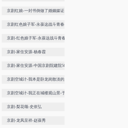
媒证
京剧红娘-一封书倒做了婚姻媒证-姚
惠萍
京剧红色娘子军-永葆这战斗青春-丁
晓君
京剧-红色娘子军-永葆这战斗青春-
丁晓君
京剧-家住安源-杨春霞
京剧-家住安源-中国京剧院建院50周
年名家名段演唱会
京剧空城计-我本是卧龙岗散淡的人-
于魁智
京剧空城计-我正在城楼观山景-于魁
智
京剧-梨花颂-史依弘
京剧-龙凤呈祥-赵葆秀