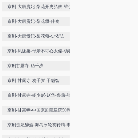
京剧-大唐贵妃-梨花开史弘依-维也
纳金色大厅
京剧-大唐贵妃-梨花颂-伴奏
京剧-大唐贵妃-梨花颂-史依弘
京剧-凤还巢-母亲不可心太偏-杨春
霞
京剧甘露寺-劝千岁
京剧-甘露寺-劝千岁-于魁智
京剧-甘露寺-杨少彭-赵华-鲁肃-张建
峰
京剧-甘露寺-中国京剧院建院50周年
名家名段演唱会
京剧贵妃醉酒-海岛冰轮初转腾-李胜
素