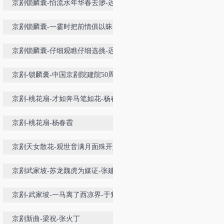
京剧锁麟囊-怕流水年华春去渺-迟小
秋
京剧锁麟囊-一霎时把前情俱以昧尽-
张火丁
京剧锁麟囊-仔细观瞧仔细选挑-迟小
秋
京剧-锁麟囊-中国京剧院建院50周年
名家名段演唱会
京剧-桃花扇-才如奔马笔如花-杨春
霞
京剧-桃花扇-杨春霞
京剧天女散花-观世音满月面殊开妙
相-丁晓君
京剧武家坡-苏龙魏虎为媒证-张建
国-张火丁
京剧-武家坡-一马离了西凉界-于魁
智
京剧新曲-梁祝-张火丁