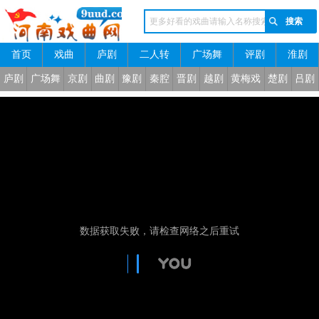
首页
戏曲
庐剧
二人转
广场舞
评剧
淮剧
河南戏曲网
庐剧
广场舞
京剧
曲剧
豫剧
秦腔
晋剧
越剧
黄梅戏
楚剧
吕剧