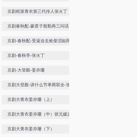
京剧程派青衣第三代传人张火丁
京剧春秋配-蒙君子殷勤再三问话-李
慧
京剧-春秋配-受逼迫去捡柴泪如雨下
京剧-春秋亭-张火丁
京剧-大登殿-姜亦珊
京剧大登殿-讲什么节孝两双全-张火
丁
京剧大青衣姜亦珊（上）
京剧大青衣姜亦珊（中）状元媒选
段-自那日与六郎阵前相见
京剧大青衣姜亦珊（下）