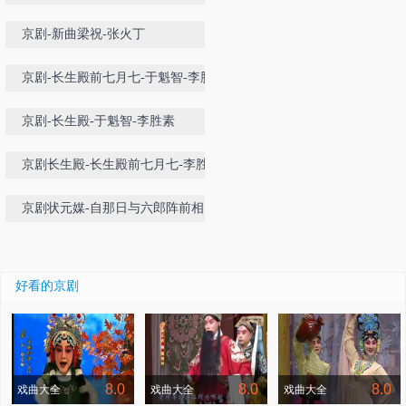
京剧-新曲梁祝-张火丁
京剧-长生殿前七月七-于魁智-李胜
素
京剧-长生殿-于魁智-李胜素
京剧长生殿-长生殿前七月七-李胜
素-于魁智
京剧状元媒-自那日与六郎阵前相见-
王蓉蓉
好看的京剧
8.0
8.0
8.0
戏曲大全
戏曲大全
戏曲大全