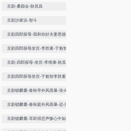
京剧-桑园会-耿其昌
京剧沙家浜-智斗
京剧四郎探母-我和你好夫妻恩德不
浅
京剧四郎探母坐宫-李胜素-于魁智
京剧-四郎探母-坐宫-李维康-耿其昌
京剧四郎探母坐宫-于魁智李胜素
京剧锁麟囊-春秋亭外风雨暴-张火丁
京剧锁麟囊-春秋庭外风雨暴-迟小秋
京剧锁麟囊-耳听得悲声惨心中如捣-
迟小秋