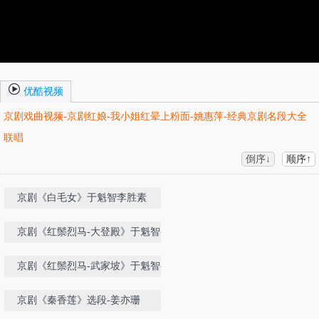
优酷视频
京剧戏曲视频-京剧红娘-我小姐红晕上粉面-姚惠萍-经典京剧名段大全
联唱
倒序↓
顺序↑
京剧《白毛女》于魁智李胜素
京剧《红鬃烈马-大登殿》于魁智-李
胜素
京剧《红鬃烈马-武家坡》于魁智-李
胜素
京剧《秦香莲》选段-姜亦珊