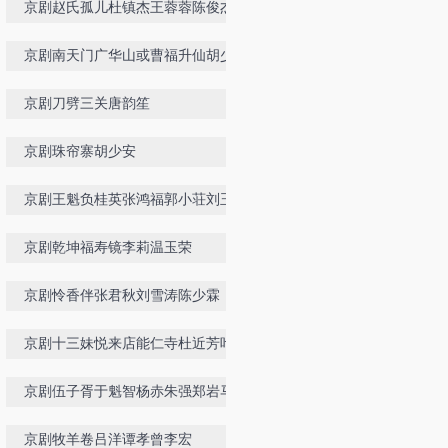
京剧赵氏孤儿杜镇杰王蓉蓉陈俊杰
京剧南天门广华山或曹福升仙胡少安
周韵华
京剧刀劈三关唐韵笙
京剧珠帘寨胡少安
京剧王魁负桂英张鸿福郭小荘刘玉麟
京剧乾坤福寿镜李莉温玉荣
京剧怜香伴张君秋刘雪涛陈少霖
京剧十三妹悦来店能仁寺杜近芳叶盛
兰
京剧伍子胥于魁智杨赤朱强郑岩马帅
京剧牧羊卷吕洋谭孝曾李宏