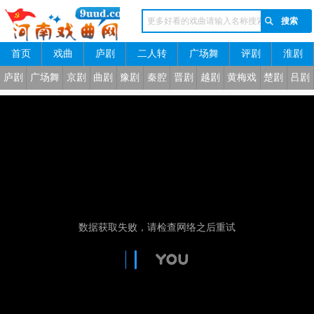
首页
戏曲
庐剧
二人转
广场舞
评剧
淮剧
河南戏曲网
庐剧
广场舞
京剧
曲剧
豫剧
秦腔
晋剧
越剧
黄梅戏
楚剧
吕剧