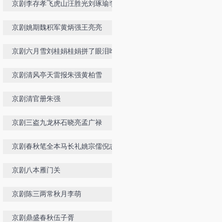
京剧李存孝飞虎山汪胜光刘琢瑜李佳
麒
京剧姚期魏积军黄炳强王亮亮
京剧六月雪刘桂娟桂娟拼了眼泪哗哗
的李世济亲授
京剧清风亭天雷报朱强黄柏雪
京剧清官册朱强
京剧三盗九龙杯石晓亮孟广禄
京剧春秋笔全本马长礼姚宗儒倪志斌
钮荣亮苏世詹等
京剧八本雁门关
京剧陈三两常秋月李萌
京剧鼎盛春秋伍子胥