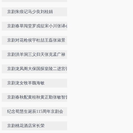
京剧朱痕记马少良刘桂娟
京剧春草闯堂罗戎征宋小川张译心
京剧对花枪侯宇杜喆王磊张淑景
京剧洪羊洞三义归天张克孟广禄
京剧龙凤阁大保国探皇陵二进宫张慧
芳孟广禄孙惠珠
京剧龙女牧羊魏海敏
京剧春秋配黄桂秋黄正勤张敏智音配
像
纪念荀慧生诞辰115周年京剧会
京剧桃花酒店宋长荣