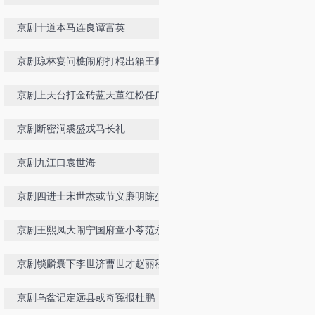
京剧十道本马连良谭富英
京剧琼林宴问樵闹府打棍出箱王佩瑜
严庆谷
京剧上天台打金砖蓝天董红松任广平
京剧断密涧裘盛戎马长礼
京剧九江口袁世海
京剧四进士宋世杰或节义廉明陈少云
傅
京剧王熙凤大闹宁国府童小苓范永亮
胡璇
京剧锁麟囊下李世济曹世才赵丽秋闵
兆华等
京剧乌盆记定远县或奇冤报杜鹏