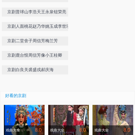
森
京剧普球山李浩天王永泉钮荣亮
京剧人面桃花赵乃华姚玉成李世瑛钮
连贵
京剧二堂舍子周信芳梅兰芳
京剧鹿台恨周信芳像小王桂卿
京剧白良关裘盛戎郝庆海
好看的京剧
8.0
8.0
8.0
戏曲大全
戏曲大全
戏曲大全