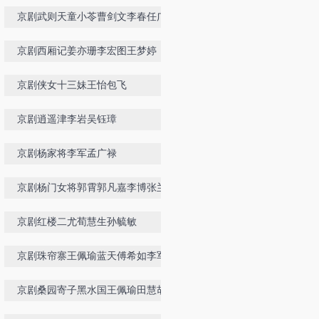
京剧武则天童小苓曹剑文李春任广平
京剧西厢记姜亦珊李宏图王梦婷
京剧侠女十三妹王怡包飞
京剧逍遥津李岩吴钰璋
京剧杨家将李军孟广禄
京剧杨门女将郭霄郭凡嘉李博张兰马
力
京剧红楼二尤荀慧生孙毓敏
京剧珠帘寨王佩瑜蓝天傅希如李军
京剧桑园寄子黑水国王佩瑜田慧胡彦
泽王泽琪