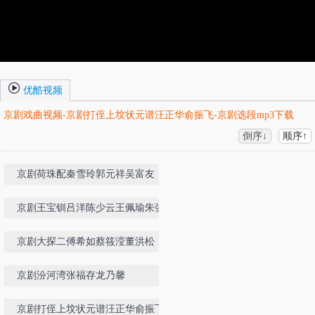
优酷视频
京剧戏曲视频-京剧打侄上坟状元谱汪正华俞振飞-京剧选段mp3下载
倒序↓
顺序↑
京剧荷珠配秦雪玲郭元祥吴富友
京剧王宝钏吕洋陈少云王佩瑜朱强常
秋月
京剧大探二傅希如蔡筱滢董洪松
京剧汾河湾张福存龙乃馨
京剧打侄上坟状元谱汪正华俞振飞