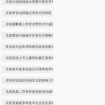
京剧大战宛城赵永伟奚中路宋丹菊
京剧李亚仙绣襦记常秋月刘明哲
京剧锁麟囊上李世济曹世才叶盛长闵
兆华等
京剧曹操与杨修尚长荣言兴朋舞台实
况
串龙珠马连良周和桐马富禄音配像
京剧四进士节义廉明杜鹏王蓉蓉舒桐
京剧牧羊卷朱痕迹吕洋谭孝曾李宏
庆胜利迎国庆高港区京剧歌舞大型会
京剧凤凰二乔李和曾高牧坤沈健瑾李
瑞祥李伟洪
京剧哭秦庭李和曾辛宝达石长英杨博