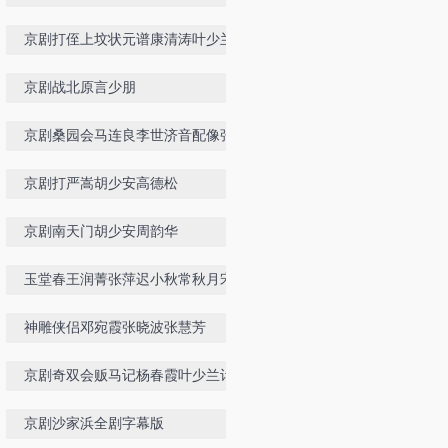
京剧打侄上坟状元谱康清涛叶少兰朱
世慧
京剧战北原言少朋
京剧桑园会马连良李世济音配像张学
津刘桂娟
京剧打严嵩胡少安高德松
京剧南天门胡少安周韵华
玉堂春王润菁张萍迟小秋常秋月宋小
川徐孟珂朱强穆雨
神雕侠侣邓宛霞张晓波张慧芳
京剧奇双会贩马记杨春霞叶少兰计振
华
京剧沙家浜全剧字幕版