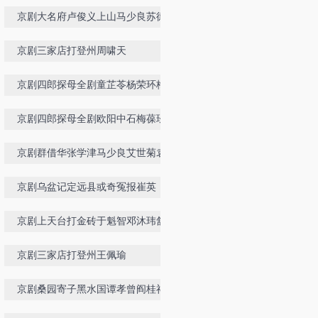
京剧大名府卢俊义上山马少良苏德贵
单佑安
京剧三家店打登州周啸天
京剧四郎探母全剧童芷苓杨荣环梅葆
玖杨少楼言兴朋
京剧四郎探母全剧欧阳中石梅葆玖杨
荣环谭元寿
京剧群借华张学津马少良艾世菊袁世
海袁小海1985版
京剧乌盆记定远县或奇冤报崔英
京剧上天台打金砖于魁智邓沐玮舒桐
杨赤管波
京剧三家店打登州王佩瑜
京剧桑园寄子黑水国谭孝曾阎桂祥