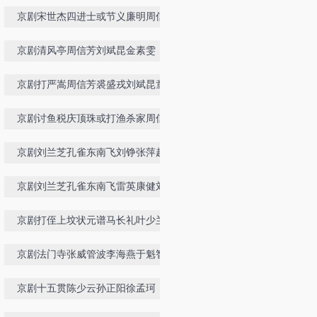
京剧宋世杰四进士或节义廉明周信芳
李玉茹童芷苓沈金波
京剧清风亭周信芳刘斌昆金素雯
京剧打严嵩周信芳裘盛戎刘斌昆童寿
苓
京剧讨鱼税庆顶珠或打渔杀家周信芳
童芷苓刘斌昆王正屏
京剧刘兰芝孔雀东南飞刘铮张萍赵秀
君董翠娜康健刘树军
京剧刘兰芝孔雀东南飞雷英康健刘树
军石晓亮
京剧打侄上坟状元谱马长礼叶少兰
京剧法门寺张威管波李海燕于魁智
京剧十五贯陈少云孙正阳徐孟珂