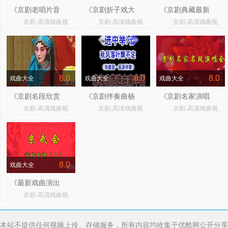
《京剧老唱片音
《京剧折子戏大
《京剧典藏最新
京剧-高清戏曲视
京剧-高清戏曲视
京剧-高清戏曲视
配像选段》
全》
京剧录音》
频
频
频
8.0
8.0
8.0
戏曲大全
戏曲大全
戏曲大全
《京剧名段欣赏
《京剧伴奏曲杨
《京剧名家演唱
京剧-高清戏曲视
京剧-高清戏曲视
京剧-高清戏曲视
艺术家绝唱珍
派伴奏》
长篇选段表演》
频
频
频
藏》
8.0
戏曲大全
《最新戏曲演出
京剧-高清戏曲视
合辑》
频
本站不提供任何视频上传、存储服务，所有内容均收集于优酷网公开分享