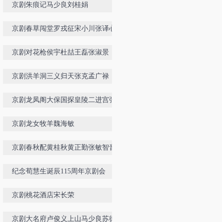
京剧朱痕记马少良刘桂娟
京剧春草闯堂罗戎征宋小川张译心
京剧对花枪侯宇杜喆王磊张淑景
京剧洪羊洞三义归天张克孟广禄
京剧龙凤阁大保国探皇陵二进宫张慧
芳孟广禄孙惠珠
京剧龙女牧羊魏海敏
京剧春秋配黄桂秋黄正勤张敏智音配
像
纪念荀慧生诞辰115周年京剧会
京剧桃花酒店宋长荣
京剧大名府卢俊义上山马少良苏德贵