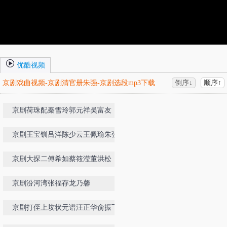
优酷视频
京剧戏曲视频-京剧清官册朱强-京剧选段mp3下载
倒序↓
顺序↑
京剧荷珠配秦雪玲郭元祥吴富友
京剧王宝钏吕洋陈少云王佩瑜朱强常
秋月
京剧大探二傅希如蔡筱滢董洪松
京剧汾河湾张福存龙乃馨
京剧打侄上坟状元谱汪正华俞振飞