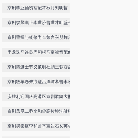
京剧李亚仙绣襦记常秋月刘明哲
京剧锁麟囊上李世济曹世才叶盛长闵
兆华等
京剧曹操与杨修尚长荣言兴朋舞台实
况
串龙珠马连良周和桐马富禄音配像
京剧四进士节义廉明杜鹏王蓉蓉舒桐
京剧牧羊卷朱痕迹吕洋谭孝曾李宏
庆胜利迎国庆高港区京剧歌舞大型会
京剧凤凰二乔李和曾高牧坤沈健瑾李
瑞祥李伟洪
京剧哭秦庭李和曾辛宝达石长英杨博
森