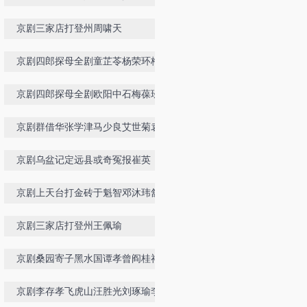
单佑安
京剧三家店打登州周啸天
京剧四郎探母全剧童芷苓杨荣环梅葆
玖杨少楼言兴朋
京剧四郎探母全剧欧阳中石梅葆玖杨
荣环谭元寿
京剧群借华张学津马少良艾世菊袁世
海袁小海1985版
京剧乌盆记定远县或奇冤报崔英
京剧上天台打金砖于魁智邓沐玮舒桐
杨赤管波
京剧三家店打登州王佩瑜
京剧桑园寄子黑水国谭孝曾阎桂祥
京剧李存孝飞虎山汪胜光刘琢瑜李佳