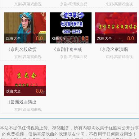
京剧-高清戏曲视
京剧-高清戏曲视
京剧-高清戏曲视
配像选段》
全》
京剧录音》
频
频
频
8.0
8.0
8.0
戏曲大全
戏曲大全
戏曲大全
《京剧名段欣赏
《京剧伴奏曲杨
《京剧名家演唱
京剧-高清戏曲视
京剧-高清戏曲视
京剧-高清戏曲视
艺术家绝唱珍
派伴奏》
长篇选段表演》
频
频
频
藏》
8.0
戏曲大全
《最新戏曲演出
京剧-高清戏曲视
合辑》
频
本站不提供任何视频上传、存储服务，所有内容均收集于优酷网公开分享
的免费视频，仅供喜爱戏曲的戏迷朋友学习，不得用于任何商业用途！