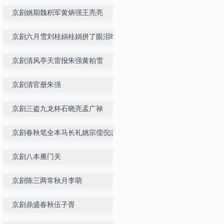
麒
京剧姚期魏积军黄炳强王亮亮
京剧六月雪刘桂娟桂娟拼了眼泪哗哗
的李世济亲授
京剧清风亭天雷报朱强黄柏雪
京剧清官册朱强
京剧三盗九龙杯石晓亮孟广禄
京剧春秋笔全本马长礼姚宗儒倪志斌
钮荣亮苏世詹等
京剧八本雁门关
京剧陈三两常秋月李萌
京剧鼎盛春秋伍子胥