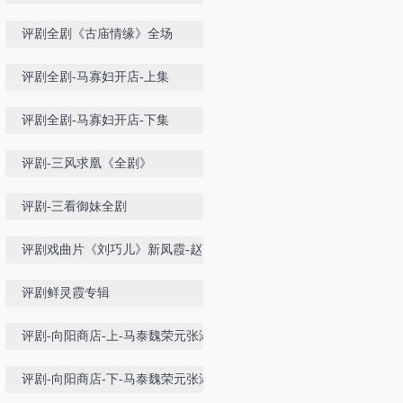
评剧全剧《古庙情缘》全场
评剧全剧-马寡妇开店-上集
评剧全剧-马寡妇开店-下集
评剧-三风求凰《全剧》
评剧-三看御妹全剧
评剧戏曲片《刘巧儿》新凤霞-赵丽
蓉
评剧鲜灵霞专辑
评剧-向阳商店-上-马泰魏荣元张淑
桂喜彩莲赵丽蓉
评剧-向阳商店-下-马泰魏荣元张淑