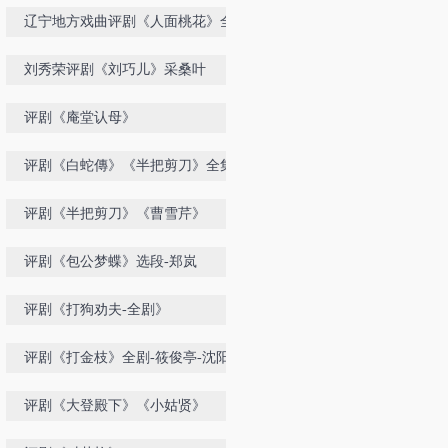
娥
辽宁地方戏曲评剧《人面桃花》全
剧-沈阳评剧院
刘秀荣评剧《刘巧儿》采桑叶
评剧《庵堂认母》
评剧《白蛇傳》《半把剪刀》全集
评剧《半把剪刀》《曹雪芹》
评剧《包公梦蝶》选段-郑岚
评剧《打狗劝夫-全剧》
评剧《打金枝》全剧-筱俊亭-沈阳评
剧院
评剧《大登殿下》《小姑贤》