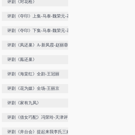
评剧《对花枪》
评剧《夺印》上集-马泰-魏荣元-花
月仙
评剧《夺印》下集-马泰-魏荣元-花
月仙
评剧《凤还巢》A-新凤霞-赵丽蓉
评剧《鳯还巢》
评剧《海棠红》全剧-王冠丽
评剧《花为媒》全场-王丽京
评剧《家有九凤》
评剧《借女巧配》冯荣玲-天津评剧
院
评剧《井台会》提起来我李氏三娘-