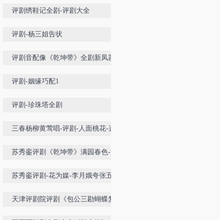
桂喜彩莲赵丽蓉
评剧绣鞋记全剧-评剧大全
评剧-杨三姐告状
评剧音配像《乾坤带》全剧新凤霞
评剧-姻缘巧配1
评剧-珍珠塔全剧
三春杨柳黄莺唱-评剧-人面桃花-选
段
苏秀銮评剧《乾坤带》满园春色-河
北省衡水评剧团
苏秀銮评剧-花为媒-李月娥夸张五
可-衡水市评剧团
天津评剧院评剧《包公三勘蝴蝶梦》