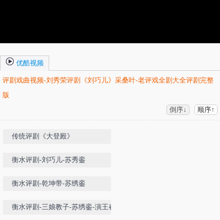
优酷视频
评剧戏曲视频-刘秀荣评剧《刘巧儿》采桑叶-老评戏全剧大全评剧完整
版
倒序↓
顺序↑
传统评剧《大登殿》
衡水评剧-刘巧儿-苏秀銮
衡水评剧-乾坤带-苏绣銮
衡水评剧-三娘教子-苏绣銮-演王春