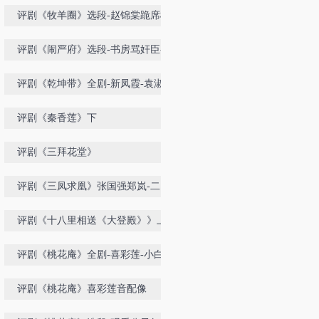
集
评剧《牧羊圈》选段-赵锦棠跪席棚-
曾昭娟
评剧《闹严府》选段-书房骂奸臣-席
宝坤小白玉霜
评剧《乾坤带》全剧-新凤霞-袁淑梅
配像
评剧《秦香莲》下
评剧《三拜花堂》
评剧《三凤求凰》张国强郑岚-二团
评剧《十八里相送《大登殿》》上
评剧《桃花庵》全剧-喜彩莲-小白玉
霜
评剧《桃花庵》喜彩莲音配像