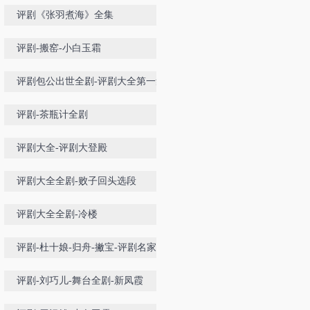
王海平王文涛
评剧《张羽煮海》全集
评剧-搬窑-小白玉霜
评剧包公出世全剧-评剧大全第一集
评剧-茶瓶计全剧
评剧大全-评剧大登殿
评剧大全全剧-败子回头选段
评剧大全全剧-冷楼
评剧-杜十娘-归舟-撇宝-评剧名家马
淑华-李建民
评剧-刘巧儿-舞台全剧-新凤霞