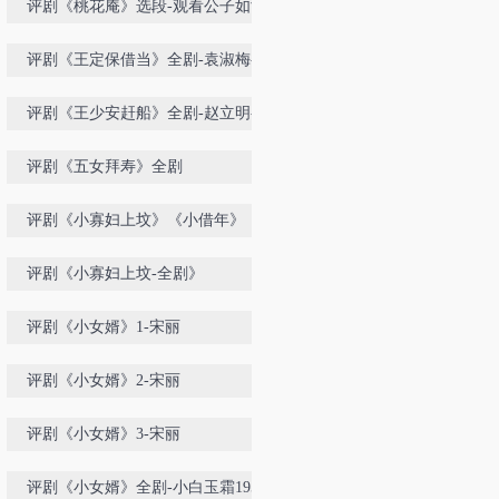
评剧《桃花庵》选段-观看公子如酒
醉-喜彩莲-孟素洁
评剧《王定保借当》全剧-袁淑梅-李
争秋
评剧《王少安赶船》全剧-赵立明-王
欢-北京评剧团
评剧《五女拜寿》全剧
评剧《小寡妇上坟》《小借年》《朱
买臣休妻》
评剧《小寡妇上坟-全剧》
评剧《小女婿》1-宋丽
评剧《小女婿》2-宋丽
评剧《小女婿》3-宋丽
评剧《小女婿》全剧-小白玉霜1958-