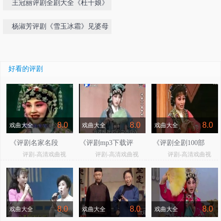
王冠丽评剧全剧大全《杜十娘》
杨淑芳评剧《雪玉冰霜》见婆母
好看的评剧
8.0
8.0
8.0
戏曲大全
戏曲大全
戏曲大全
《评剧名家名段
《评剧mp3下载评
《评剧全剧100部
评剧-高清戏曲视
评剧-高清戏曲视
评剧-高清戏曲视
精萃》
剧大全》
mp3免费下载》
频
频
频
8.0
8.0
8.0
戏曲大全
戏曲大全
戏曲大全