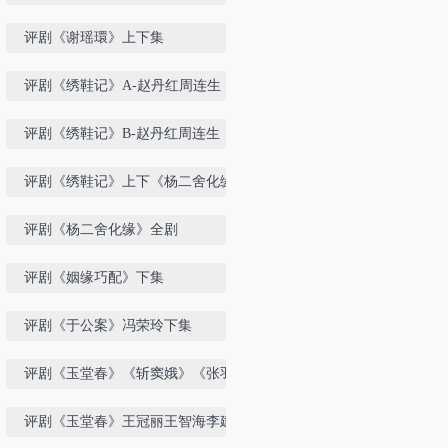
王冠丽配像
评剧《谢瑶環》上下集
评剧《绣鞋记》A-赵丹红周连生
评剧《绣鞋记》B-赵丹红周连生
评剧《绣鞋记》上下《杨二舍化缘》
《玉堂春》
评剧《杨二舍化缘》全剧
评剧《姻缘巧配》下集
评剧《于公案》冯荣玲下集
评剧《玉堂春》《斩窦娥》《张羽煮
海》全集
评剧《玉堂春》王冠丽王智海李建民