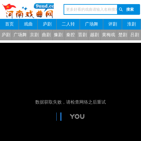
首页
戏曲
庐剧
二人转
广场舞
评剧
淮剧
河南戏曲网
庐剧
广场舞
京剧
曲剧
豫剧
秦腔
晋剧
越剧
黄梅戏
楚剧
吕剧