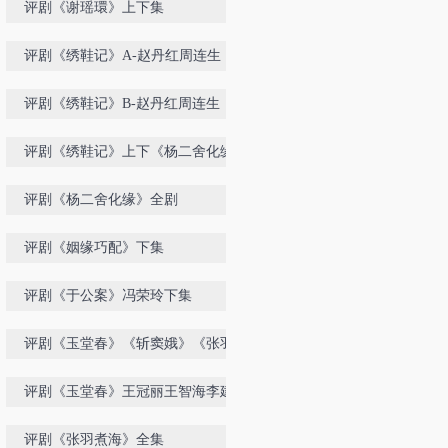
评剧《谢瑶環》上下集
评剧《绣鞋记》A-赵丹红周连生
评剧《绣鞋记》B-赵丹红周连生
评剧《绣鞋记》上下《杨二舍化缘》
《玉堂春》
评剧《杨二舍化缘》全剧
评剧《姻缘巧配》下集
评剧《于公案》冯荣玲下集
评剧《玉堂春》《斩窦娥》《张羽煮
海》全集
评剧《玉堂春》王冠丽王智海李建民
王海平王文涛
评剧《张羽煮海》全集