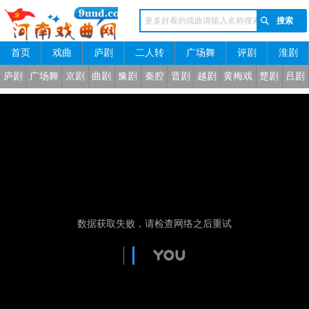
首页
戏曲
庐剧
二人转
广场舞
评剧
淮剧
河南戏曲网
庐剧
广场舞
京剧
曲剧
豫剧
秦腔
晋剧
越剧
黄梅戏
楚剧
吕剧