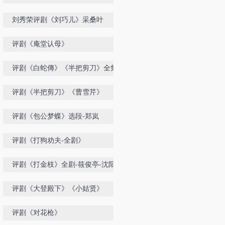
剧-沈阳评剧院
刘秀荣评剧《刘巧儿》采桑叶
评剧《庵堂认母》
评剧《白蛇傳》《半把剪刀》全集
评剧《半把剪刀》《曹雪芹》
评剧《包公梦蝶》选段-郑岚
评剧《打狗劝夫-全剧》
评剧《打金枝》全剧-筱俊亭-沈阳评
剧院
评剧《大登殿下》《小姑贤》
评剧《对花枪》