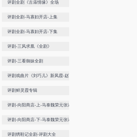
评剧全剧《古庙情缘》全场
评剧全剧-马寡妇开店-上集
评剧全剧-马寡妇开店-下集
评剧-三风求凰《全剧》
评剧-三看御妹全剧
评剧戏曲片《刘巧儿》新凤霞-赵丽
蓉
评剧鲜灵霞专辑
评剧-向阳商店-上-马泰魏荣元张淑
桂喜彩莲赵丽蓉
评剧-向阳商店-下-马泰魏荣元张淑
桂喜彩莲赵丽蓉
评剧绣鞋记全剧-评剧大全