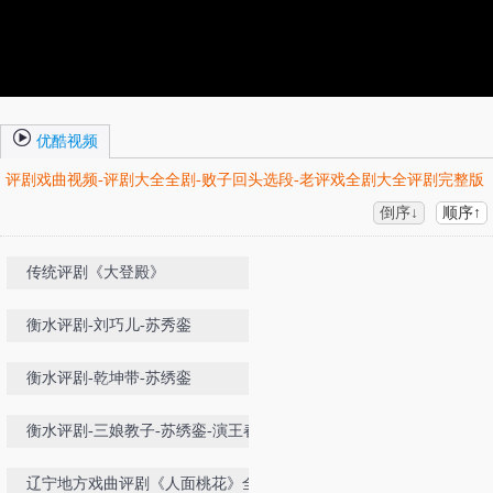
优酷视频
评剧戏曲视频-评剧大全全剧-败子回头选段-老评戏全剧大全评剧完整版
倒序↓
顺序↑
传统评剧《大登殿》
衡水评剧-刘巧儿-苏秀銮
衡水评剧-乾坤带-苏绣銮
衡水评剧-三娘教子-苏绣銮-演王春
娥
辽宁地方戏曲评剧《人面桃花》全