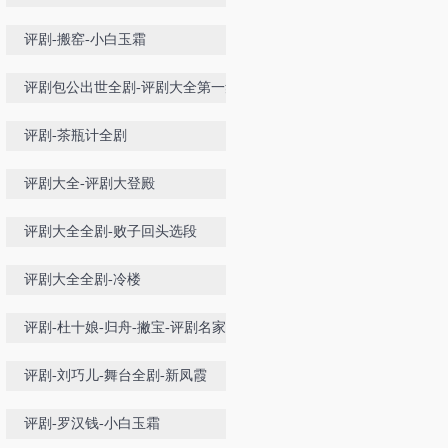
评剧-搬窑-小白玉霜
评剧包公出世全剧-评剧大全第一集
评剧-茶瓶计全剧
评剧大全-评剧大登殿
评剧大全全剧-败子回头选段
评剧大全全剧-冷楼
评剧-杜十娘-归舟-撇宝-评剧名家马
淑华-李建民
评剧-刘巧儿-舞台全剧-新凤霞
评剧-罗汉钱-小白玉霜