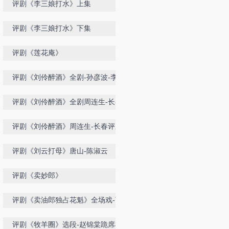
评剧《李三娘打水》上集
评剧《李三娘打水》下集
评剧《莲花庵》
评剧《刘伶醉酒》全剧-孙彦波-李彤
评剧《刘伶醉酒》全剧周连生-长春
评剧院
评剧《刘伶醉酒》周连生-长春评剧
院
评剧《刘云打母》唐山-陈淑云
评剧《卖妙郎》
评剧《卖油郎独占花魁》全场戏-下
集
评剧《牧羊圈》选段-赵锦棠跪席棚-