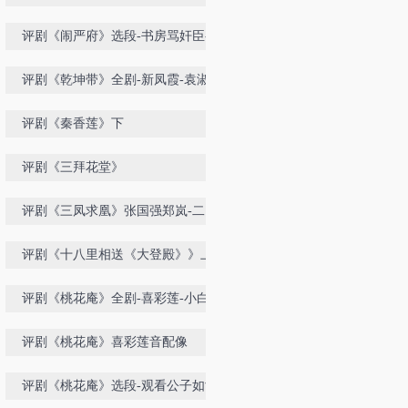
曾昭娟
评剧《闹严府》选段-书房骂奸臣-席
宝坤小白玉霜
评剧《乾坤带》全剧-新凤霞-袁淑梅
配像
评剧《秦香莲》下
评剧《三拜花堂》
评剧《三凤求凰》张国强郑岚-二团
评剧《十八里相送《大登殿》》上
评剧《桃花庵》全剧-喜彩莲-小白玉
霜
评剧《桃花庵》喜彩莲音配像
评剧《桃花庵》选段-观看公子如酒