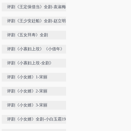
醉-喜彩莲-孟素洁
评剧《王定保借当》全剧-袁淑梅-李
争秋
评剧《王少安赶船》全剧-赵立明-王
欢-北京评剧团
评剧《五女拜寿》全剧
评剧《小寡妇上坟》《小借年》《朱
买臣休妻》
评剧《小寡妇上坟-全剧》
评剧《小女婿》1-宋丽
评剧《小女婿》2-宋丽
评剧《小女婿》3-宋丽
评剧《小女婿》全剧-小白玉霜1958-
王冠丽配像