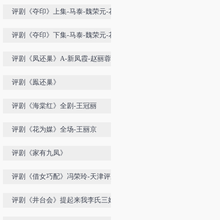
评剧《夺印》上集-马泰-魏荣元-花
月仙
评剧《夺印》下集-马泰-魏荣元-花
月仙
评剧《凤还巢》A-新凤霞-赵丽蓉
评剧《鳯还巢》
评剧《海棠红》全剧-王冠丽
评剧《花为媒》全场-王丽京
评剧《家有九凤》
评剧《借女巧配》冯荣玲-天津评剧
院
评剧《井台会》提起来我李氏三娘-
筱俊亭