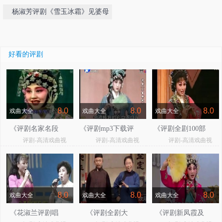
杨淑芳评剧《雪玉冰霜》见婆母
好看的评剧
8.0
8.0
8.0
戏曲大全
戏曲大全
戏曲大全
《评剧名家名段
《评剧mp3下载评
《评剧全剧100部
评剧-高清戏曲视
评剧-高清戏曲视
评剧-高清戏曲视
精萃》
剧大全》
mp3免费下载》
频
频
频
8.0
8.0
8.0
戏曲大全
戏曲大全
戏曲大全
《花淑兰评剧唱
《评剧全剧大
《评剧新凤霞及