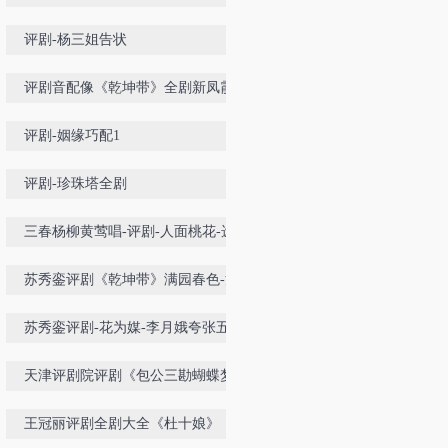
评剧-杨三姐告状
评剧音配像《乾坤带》全剧新凤霞
评剧-姻缘巧配1
评剧-珍珠塔全剧
三春杨柳黄莺唱-评剧-人面桃花-选
段
苏秀銮评剧《乾坤带》满园春色-河
北省衡水评剧团
苏秀銮评剧-花为媒-李月娥夸张五
可-衡水市评剧团
天津评剧院评剧《包公三勘蝴蝶梦》
王冠丽评剧全剧大全《杜十娘》